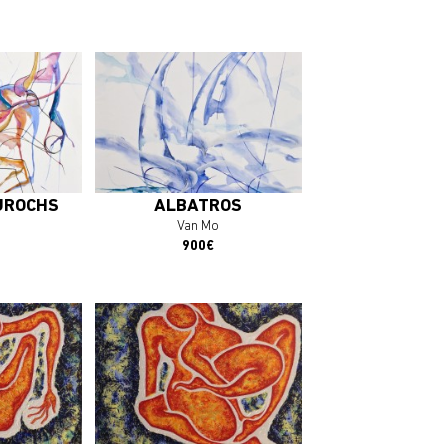
plus
En savoir plus
OEUVRE
J'ACHÈTE L'OEUVRE
UROCHS
ALBATROS
Van Mo
900€
plus
En savoir plus
OEUVRE
J'ACHÈTE L'OEUVRE