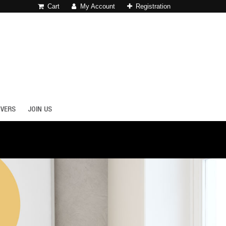
Cart
My Account
Registration
OVERS
JOIN US