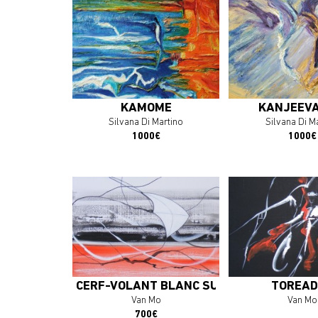
En savoir plus
En savoir 
J'ACHÈTE L'OEUVRE
J'ACHÈTE L'
KAMOMÉ
KANJEEV
Silvana Di Martino
Silvana Di M
1000€
1000€
En savoir plus
En savoir 
J'ACHÈTE L'OEUVRE
J'ACHÈTE L'
CERF-VOLANT BLANC SUR MARÉÉ NOIRE
TORÉA
Van Mo
Van Mo
700€