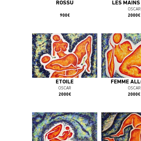
ROSSU
LES MAINS
OSCAR
900€
2000€
En savoir plus
En savoir 
J'ACHÈTE L'OEUVRE
J'ACHÈTE L'
ETOILE
FEMME ALL
OSCAR
OSCAR
2000€
2000€
En savoir plus
En savoir 