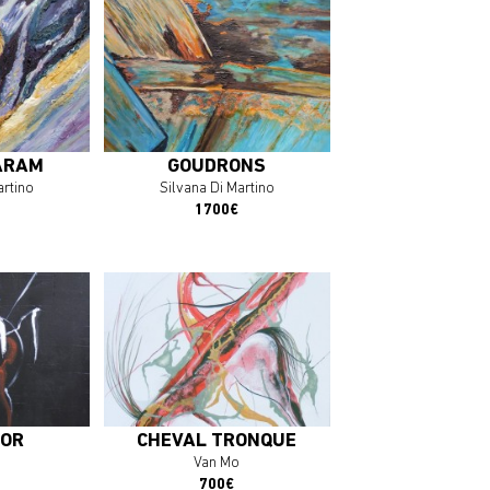
plus
En savoir plus
OEUVRE
J'ACHÈTE L'OEUVRE
ARAM
GOUDRONS
artino
Silvana Di Martino
1700€
plus
En savoir plus
OEUVRE
J'ACHÈTE L'OEUVRE
DOR
CHEVAL TRONQUÉ
Van Mo
700€