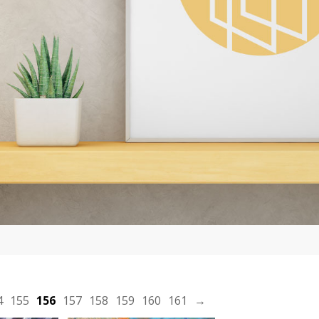
plus
En savoir plus
OEUVRE
J'ACHÈTE L'OEUVRE
4
155
156
157
158
159
160
161
→