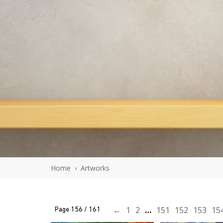
En savoir plus
En savoir 
J'ACHÈTE L'OEUVRE
J'ACHÈTE L'
Home
›
Artworks
←
1
2
…
151
152
153
15
Page 156 / 161