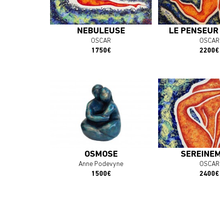
J'ACHÈTE L'OEUVRE
J'ACHÈTE L'
NEBULEUSE
LE PENSEUR
OSCAR
OSCAR
1750€
2200€
OSMOSE
SEREINE
Anne Podevyne
OSCAR
1500€
2400€