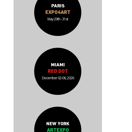
PARIS
EXPO4ART
May 29th - 31st
MIAMI
RED DOT
December 02-06, 2026
NEW YORK
ARTEXPO