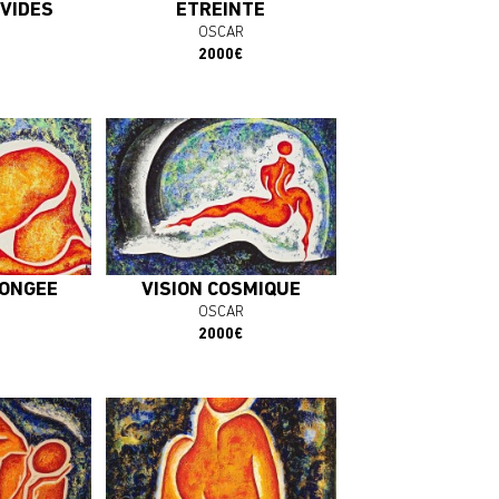
 VIDES
ETREINTE
OSCAR
2000€
plus
En savoir plus
OEUVRE
J'ACHÈTE L'OEUVRE
ONGEE
VISION COSMIQUE
OSCAR
2000€
plus
En savoir plus