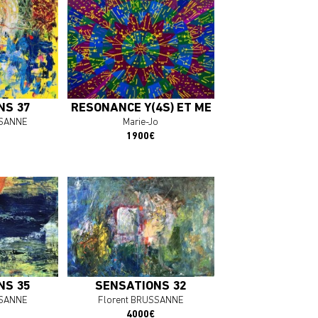
plus
En savoir plus
OEUVRE
J'ACHÈTE L'OEUVRE
NS 37
RÉSONANCE Y(4S) ET MÉSONS B
SSANNE
Marie-Jo
1900€
plus
En savoir plus
OEUVRE
J'ACHÈTE L'OEUVRE
NS 35
SENSATIONS 32
SSANNE
Florent BRUSSANNE
4000€