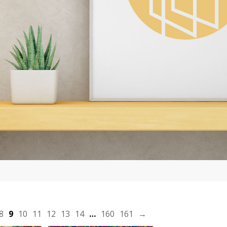
plus
En savoir plus
OEUVRE
J'ACHÈTE L'OEUVRE
8
9
10
11
12
13
14
…
160
161
→