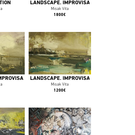
TION
LANDSCAPE. IMPROVISATION 4.
ta
Misak Vita
1800€
plus
En savoir plus
OEUVRE
J'ACHÈTE L'OEUVRE
MPROVISATION 3.
LANDSCAPE. IMPROVISATION 2.
ta
Misak Vita
1200€
plus
En savoir plus