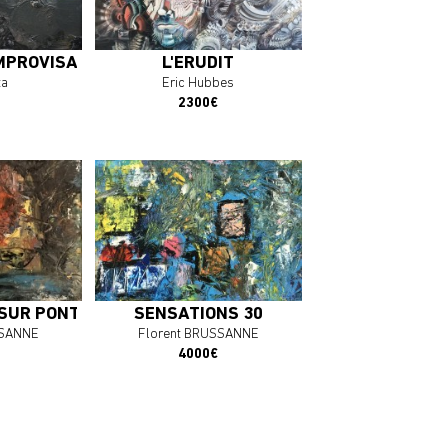
OEUVRE
J'ACHÈTE L'OEUVRE
MPROVISATION 1.
L'ÉRUDIT
ta
Eric Hubbes
2300€
SUR PONT DE SEINE
SENSATIONS 30
SSANNE
Florent BRUSSANNE
4000€