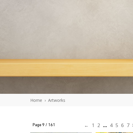
En savoir plus
En savoir 
J'ACHÈTE L'OEUVRE
J'ACHÈTE L'
Home
›
Artworks
←
1
2
…
4
5
6
7
Page 9 / 161