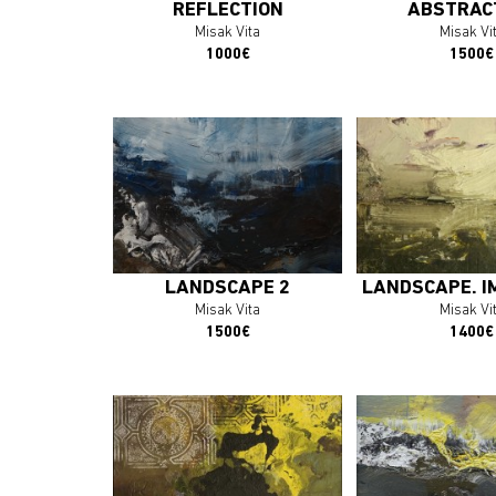
REFLECTION
ABSTRAC
Misak Vita
Misak Vi
1000€
1500€
En savoir plus
En savoir 
J'ACHÈTE L'OEUVRE
J'ACHÈTE L'
LANDSCAPE 2
LANDSCAPE. I
Misak Vita
Misak Vi
1500€
1400€
En savoir plus
En savoir 