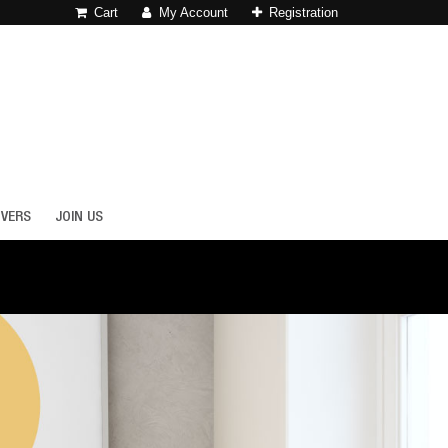
Cart
My Account
Registration
OVERS
JOIN US