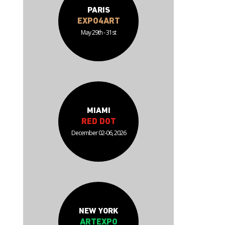
PARIS
EXPO4ART
May 29th - 31st
MIAMI
RED DOT
December 02-06, 2026
NEW YORK
ARTEXPO