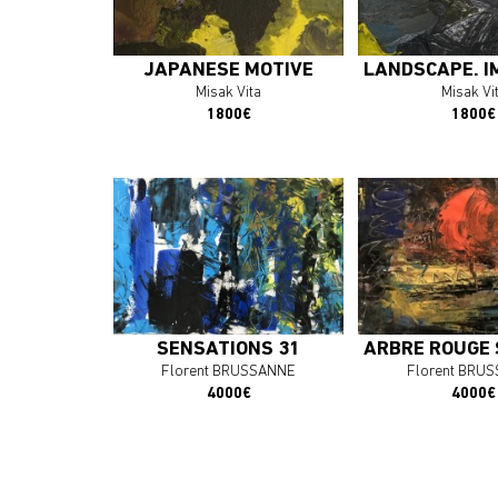
J'ACHÈTE L'OEUVRE
J'ACHÈTE L'
JAPANESE MOTIVE
LANDSCAPE. I
Misak Vita
Misak Vi
1800€
1800€
SENSATIONS 31
ARBRE ROUGE 
Florent BRUSSANNE
Florent BRU
4000€
4000€