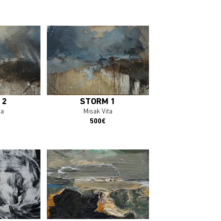
plus
En savoir plus
OEUVRE
J'ACHÈTE L'OEUVRE
 2
STORM 1
ta
Misak Vita
500€
plus
En savoir plus
OEUVRE
J'ACHÈTE L'OEUVRE