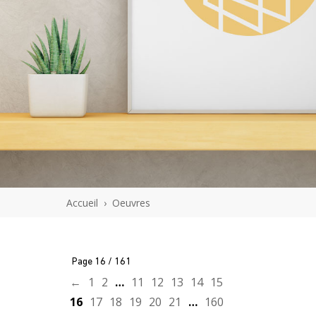
En savoir plus
Accueil
›
Oeuvres
J'ACHÈTE L'OEUVRE
Page 16 / 161
←
1
2
…
11
12
13
14
15
16
17
18
19
20
21
…
160