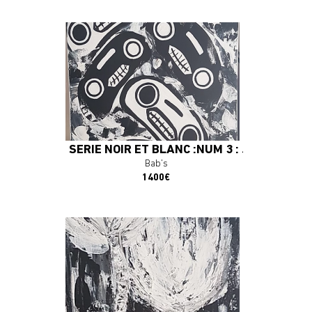
En savoir plus
J'ACHÈTE L'OEUVRE
SÉRIE NOIR ET BLANC :NUM 3 : J'EN AI RÊVÉ
Bab's
1400€
En savoir plus
J'ACHÈTE L'OEUVRE