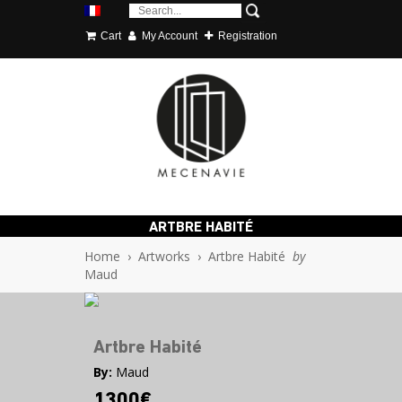
Cart
My Account
Registration
ARTBRE HABITÉ
Home
›
Artworks
›
Artbre Habité
by
Maud
Artbre Habité
By:
Maud
1300€