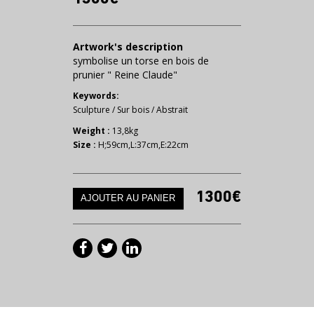
Artwork's description
symbolise un torse en bois de
prunier " Reine Claude"
Keywords:
Sculpture
/
Sur bois
/
Abstrait
Weight :
13,8kg
Size :
H;59cm,L:37cm,E:22cm
1300€