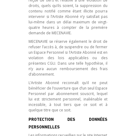
reçue de tiers et relative à une violation de
droits, quels qu’ils soient, la suppression du
contenu notifié comme étant illicite pourra
intervenir si l’Artiste Abonné n’y satisfait pas
lui-même dans un délai maximum de vingt-
quatre heures à compter de la première
demande de MECENAVIE.
MECENAVIE se réserve également le droit de
refuser l’accès à, de suspendre ou de fermer
un Espace Personnel si l’Artiste Abonné est en
violation des lois applicables ou des
présentes CGU. Dans une telle hypothèse, il
n’y aura aucun remboursement des frais
d’abonnement.
L’Artiste Abonné reconnaît qu’il ne peut
bénéficier de l’ouverture que d’un seul Espace
Personnel par abonnement souscrit, lequel
lui est strictement personnel, inaliénable et
incessible, à tout tiers que ce soit et à
quelque titre que ce soit.
PROTECTION DES DONNÉES
PERSONNELLES
Les informations recueillies sur le site Internet