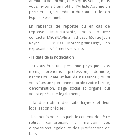
atteinte à vos droits, quels qu’ils soient, nous
vous invitons à en notifier l’Artiste Abonné en
premier lieu, seul éditeur du contenu de son
Espace Personnel.
En l’absence de réponse ou en cas de
réponse insatisfaisante, vous pouvez
contacter MECENAVIE à l’adresse 65, rue Jean
Raynal – 91390 Morsang-sur-Orge, en
exposant les éléments suivants :
- la date de la notification ;
- si vous êtes une personne physique : vos
noms, prénoms, profession, domicile,
nationalité, date et lieu de naissance ; ou si
vous êtes une personne morale : votre forme,
dénomination, siège social et organe qui
vous représente légalement ;
- la description des faits litigieux et leur
localisation précise ;
- les motifs pour lesquels le contenu doit être
retiré, comprenant la mention des
dispositions légales et des justifications de
faits ;