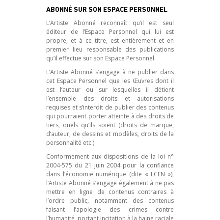
ABONNÉ SUR SON ESPACE PERSONNEL
L’Artiste Abonné reconnaît qu’il est seul
éditeur de l’Espace Personnel qui lui est
propre, et à ce titre, est entièrement et en
premier lieu responsable des publications
qu’il effectue sur son Espace Personnel.
L’Artiste Abonné s’engage à ne publier dans
cet Espace Personnel que les Œuvres dont il
est l’auteur ou sur lesquelles il détient
l’ensemble des droits et autorisations
requises et s’interdit de publier des contenus
qui pourraient porter atteinte à des droits de
tiers, quels qu’ils soient (droits de marque,
d’auteur, de dessins et modèles, droits de la
personnalité etc.)
Conformément aux dispositions de la loi n°
2004-575 du 21 juin 2004 pour la confiance
dans l’économie numérique (dite « LCEN »),
l’Artiste Abonné s’engage également à ne pas
mettre en ligne de contenus contraires à
l’ordre public, notamment des contenus
faisant l’apologie des crimes contre
l’humanité, portant incitation à la haine raciale