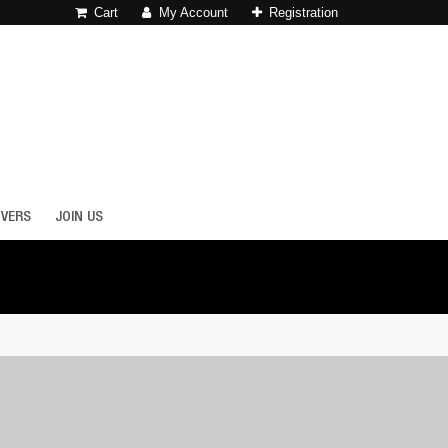
Cart
My Account
Registration
OVERS
JOIN US