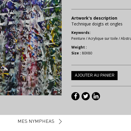
Artwork's description
Technique doigts et ongles
Keywords:
Peinture
/
Acrylique sur toile
/
Abstra
Weight :
Size :
80X80
MES NYMPHEAS