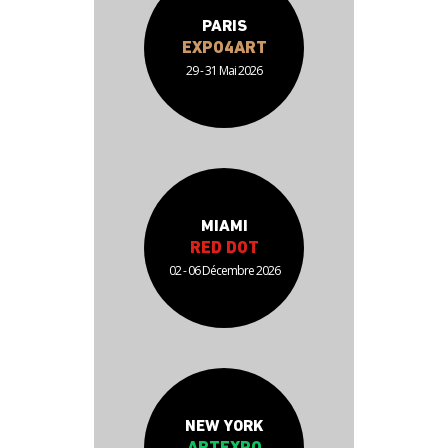
PARIS
EXPO4ART
29 - 31 Mai 2026
MIAMI
RED DOT
02 - 06 Décembre 2026
NEW YORK