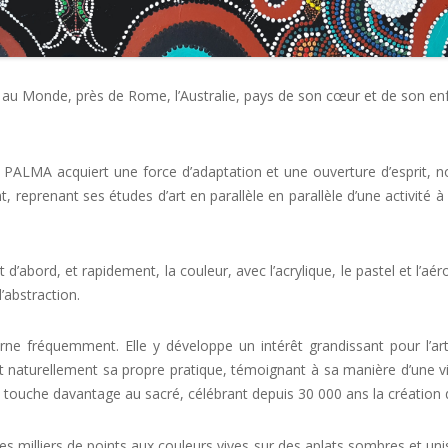
înt au Monde, près de Rome, l’Australie, pays de son cœur et de son enfa
DI PALMA acquiert une force d’adaptation et une ouverture d’esprit, n
, reprenant ses études d’art en parallèle en parallèle d’une activité 
d’abord, et rapidement, la couleur, avec l’acrylique, le pastel et l’a
l’abstraction.
retourne fréquemment. Elle y développe un intérêt grandissant pour l’a
ut naturellement sa propre pratique, témoignant à sa manière d’une v
s touche davantage au sacré, célébrant depuis 30 000 ans la création 
es milliers de points aux couleurs vives sur des aplats sombres et uni