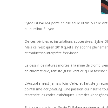
Sylvie DI PALMA porte en elle seule l’Italie où elle v
aujourd’hui, à Lyon.
De ces périples et installations successives, Sylvie 
Mais ce n’est qu’en 2010 qu’elle s’y adonne pleinement
et traductrice-interprète free-lance.
Le dessin de natures mortes à la mine de plomb vient 
en chromatique, l’artiste glisse vers ce qui la fascine : 
L’Australie n’est jamais loin d’elle, et l’artiste y 
pointillisme
dot painting
. Une passion qui insuffle to
reprendre les codes esthétiques. L’art des Aborigène
En toute conscience, Sylvie Di Palma applique ainsi, d