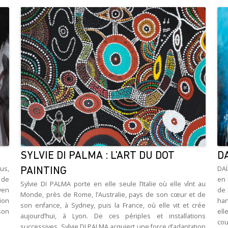
SYLVIE DI PALMA : L’ART DU DOT
DA
bus,
DAÏ
PAINTING
 de
en 
Sylvie DI PALMA porte en elle seule l’Italie où elle vînt au
oyen
de 
Monde, près de Rome, l’Australie, pays de son cœur et de
ion
han
son enfance, à Sydney, puis la France, où elle vit et crée
 son
el
aujourd’hui, à Lyon. De ces périples et installations
cou
successives, Sylvie DI PALMA acquiert une force d’adaptation