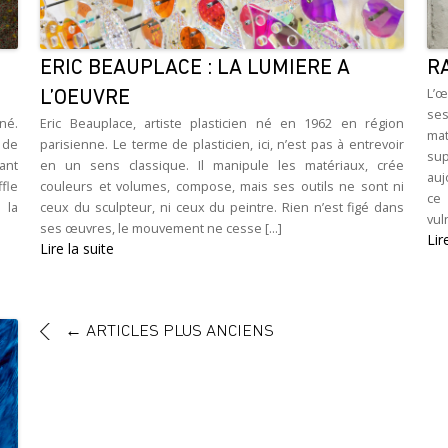
ERIC BEAUPLACE : LA LUMIERE A
R
L’œ
L’OEUVRE
ses
né.
Eric Beauplace, artiste plasticien né en 1962 en région
mat
 de
parisienne. Le terme de plasticien, ici, n’est pas à entrevoir
sup
ant
en un sens classique. Il manipule les matériaux, crée
auj
ffle
couleurs et volumes, compose, mais ses outils ne sont ni
ce
 la
ceux du sculpteur, ni ceux du peintre. Rien n’est figé dans
vuln
ses œuvres, le mouvement ne cesse [...]
Lir
Lire la suite
←
ARTICLES PLUS ANCIENS