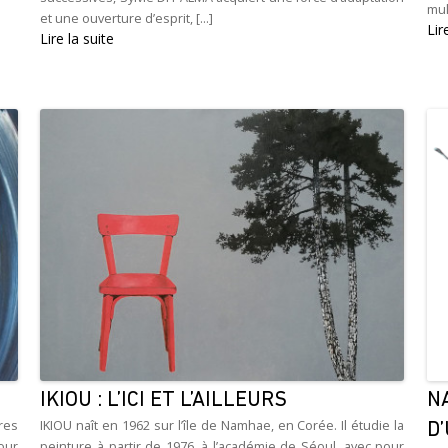
mul
et une ouverture d’esprit, [...]
Lir
Lire la suite
IKIOU : L’ICI ET L’AILLEURS
N
res
IKIOU naît en 1962 sur l’île de Namhae, en Corée. Il étudie la
D
pour
peinture à partir de 1976, à l’académie de Séoul, avec pour