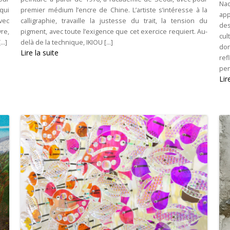
Nad
qui
premier médium l’encre de Chine. L’artiste s’intéresse à la
app
vec
calligraphie, travaille la justesse du trait, la tension du
des
re,
pigment, avec toute l’exigence que cet exercice requiert. Au-
cul
..]
delà de la technique, IKIOU [...]
don
Lire la suite
ref
pen
Lir