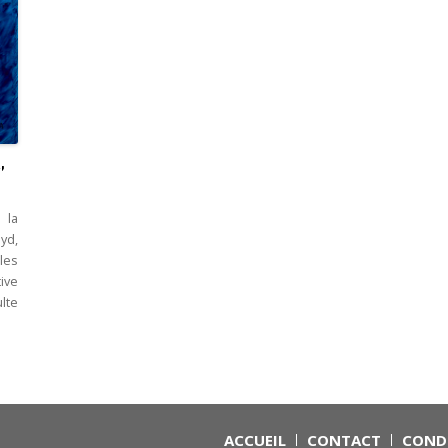
,
 la
yd,
les
ive
ulte
ACCUEIL
CONTACT
CONDI