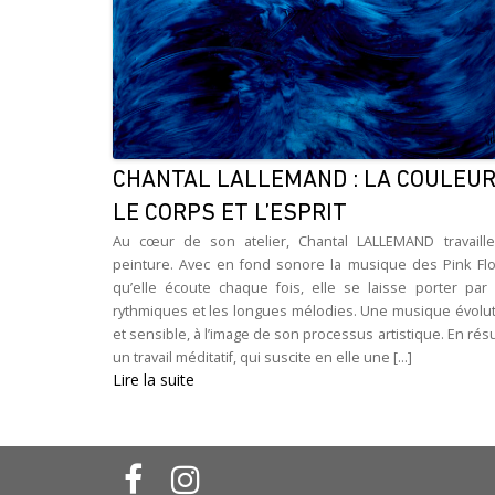
CHANTAL LALLEMAND : LA COULEUR
LE CORPS ET L’ESPRIT
Au cœur de son atelier, Chantal LALLEMAND travaille
peinture. Avec en fond sonore la musique des Pink Flo
qu’elle écoute chaque fois, elle se laisse porter par 
rythmiques et les longues mélodies. Une musique évolut
et sensible, à l’image de son processus artistique. En rés
un travail méditatif, qui suscite en elle une [...]
Lire la suite