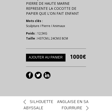
PIERRE DE HAUTE MARNE
REPRESENTE LA COCOTTE DE
PAPIER QUE L'ON FAIT ENFANT
Mots clés :
Sculpture
/
Pierre
/
Animaux
Poids :
12,5KG
Taille :
H37CM.L 24CM.E 8CM
1000€
Navigation des articles
SILHOUETTE
ANGLAISE EN SA
ABYSSALE
FOURRURE