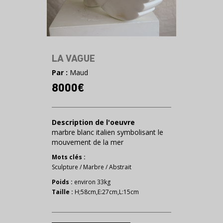
LA VAGUE
Par :
Maud
8000€
Description de l'oeuvre
marbre blanc italien symbolisant le
mouvement de la mer
Mots clés :
Sculpture
/
Marbre
/
Abstrait
Poids :
environ 33kg
Taille :
H;58cm,E:27cm,L:15cm