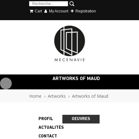
Cart
My Account
Registration
ARTWORKS OF MAUD
Home
›
Artworks
›
Artworks of Maud
PROFIL
OEUVRES
ACTUALITÉS
CONTACT