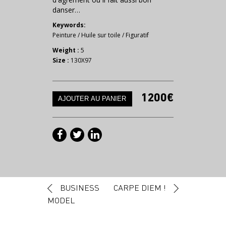
danser…
Keywords:
Peinture
/
Huile sur toile
/
Figuratif
Weight :
5
Size :
130X97
1200€
Post navigation
BUSINESS
CARPE DIEM !
MODEL