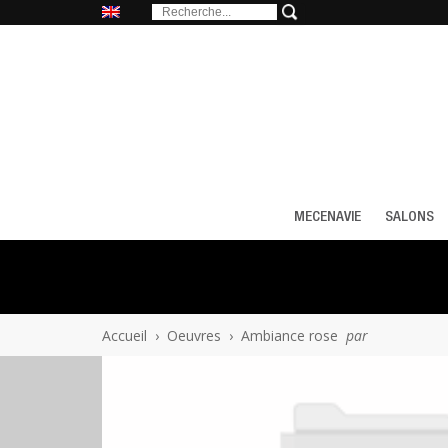
MECENAVIE
SALONS
Accueil
›
Oeuvres
›
Ambiance rose
par