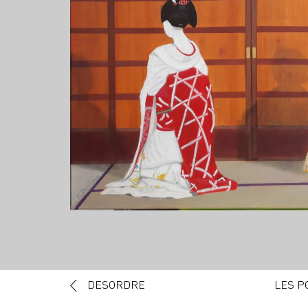
Navigation des articles
DESORDRE
LES P