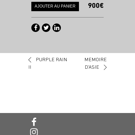
900€
Navigation des articles
PURPLE RAIN
MEMOIRE
II
D'ASIE