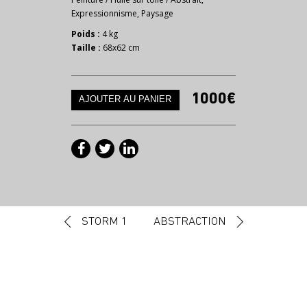
Expressionnisme
,
Paysage
Poids :
4 kg
Taille :
68x62 cm
1000€
Navigation des articles
STORM 1
ABSTRACTION