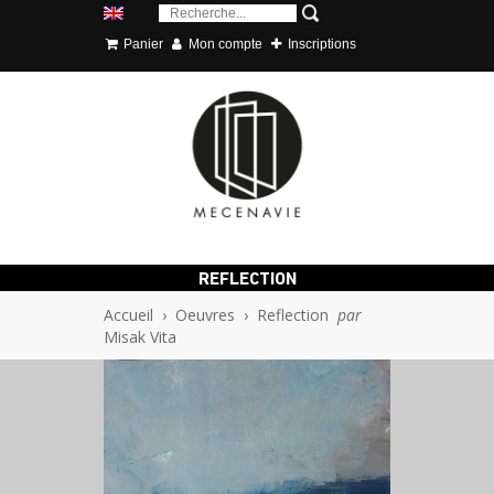
Panier
Mon compte
Inscriptions
REFLECTION
Accueil
›
Oeuvres
›
Reflection
par
Misak Vita