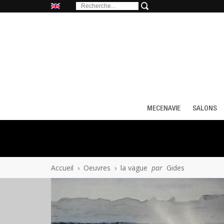
MECENAVIE
SALONS
Accueil
›
Oeuvres
›
la vague
par
Gides