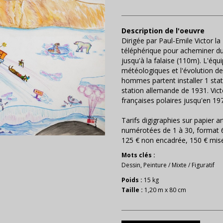
Description de l'oeuvre
Dirigée par Paul-Emile Victor la 
téléphérique pour acheminer du
jusqu'à la falaise (110m). L'équ
météologiques et l'évolution de 
hommes partent installer 1 stat
station allemande de 1931. Vict
françaises polaires jusqu'en 197
Tarifs digigraphies sur papier
numérotées de 1 à 30, format 
125 € non encadrée, 150 € mis
Mots clés :
Dessin
,
Peinture
/
Mixte
/
Figuratif
Poids :
15 kg
Taille :
1,20 m x 80 cm