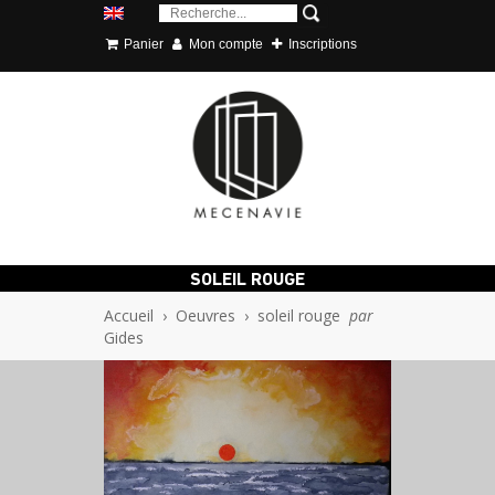
Panier
Mon compte
Inscriptions
SOLEIL ROUGE
Accueil
›
Oeuvres
›
soleil rouge
par
Gides