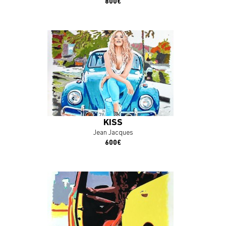
800€
En savoir plus
J'ACHÈTE L'OEUVRE
KISS
Jean Jacques
600€