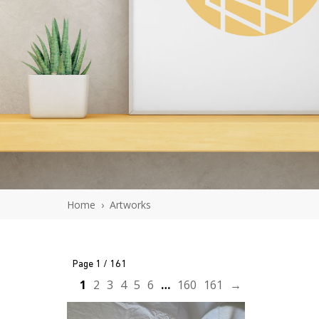
En savoir plus
J'ACHÈTE L'OEUVRE
Home
›
Artworks
Page 1 / 161
1
2
3
4
5
6
…
160
161
→