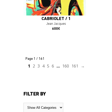
CABRIOLET / 1
Jean Jacques
600€
Page 1 / 161
1
2
3
4
5
6
…
160
161
→
FILTER BY