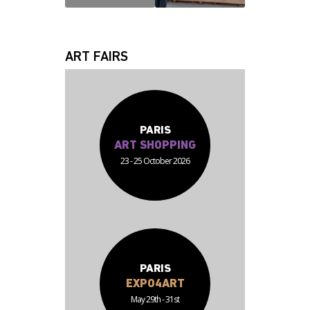
JEAN JACQUES
FABRICE
ART FAIRS
PARIS
ART SHOPPING
23 - 25 October 2026
PARIS
EXPO4ART
May 29th - 31st