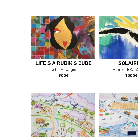
En savoir plus
En savoir 
J'ACHÈTE L'OEUVRE
J'ACHÈTE L'
LIFE'S A RUBIK'S CUBE
SOLAIR
Célia M Dargie
Florent BRU
900€
1500€
En savoir plus
En savoir 
J'ACHÈTE L'OEUVRE
J'ACHÈTE L'