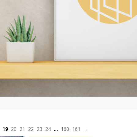
plus
En savoir plus
OEUVRE
J'ACHÈTE L'OEUVRE
19
20
21
22
23
24
…
160
161
→