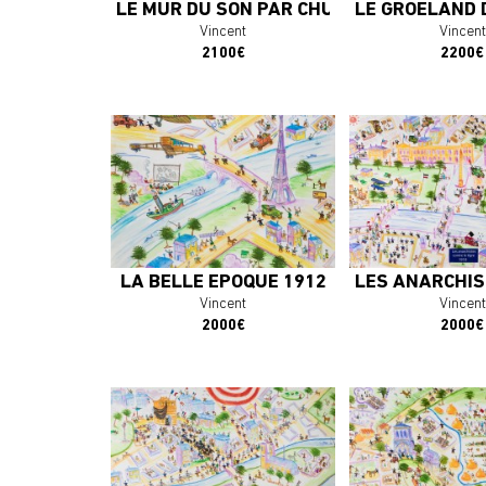
LE MUR DU SON PAR CHUCK YEAGER 1947
LE GROELAND 
Vincent
Vincent
2100€
2200€
En savoir plus
En savoir 
J'ACHÈTE L'OEUVRE
J'ACHÈTE L'
LA BELLE ÉPOQUE 1912
LES ANARCHIS
Vincent
Vincent
2000€
2000€
En savoir plus
En savoir 