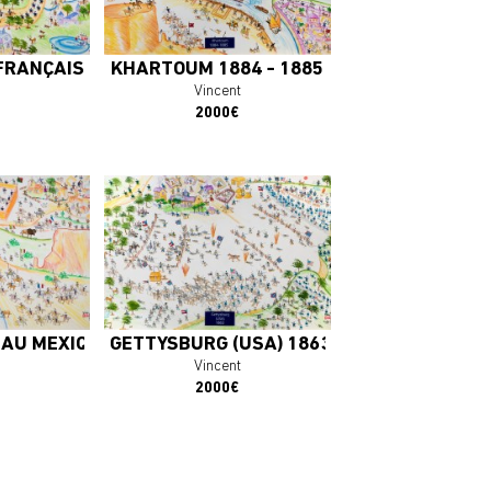
OEUVRE
J'ACHÈTE L'OEUVRE
FRANÇAIS 1905
KHARTOUM 1884 - 1885
Vincent
2000€
1
 AU MEXIQUE - 1864
GETTYSBURG (USA) 1863
Vincent
2000€