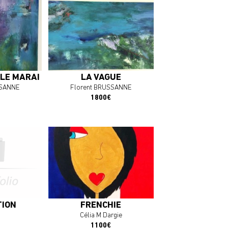
plus
En savoir plus
OEUVRE
J'ACHÈTE L'OEUVRE
 LE MARAIS
LA VAGUE
SSANNE
Florent BRUSSANNE
1800€
plus
En savoir plus
OEUVRE
J'ACHÈTE L'OEUVRE
TION
FRENCHIE
Célia M Dargie
1100€