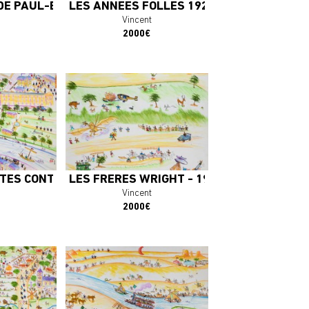
DE PAUL-EMILE VICTOR 1948
LES ANNÉES FOLLES 1924
Vincent
2000€
plus
En savoir plus
OEUVRE
J'ACHÈTE L'OEUVRE
TES CONTRE LE "TIGRE" 1910
LES FRÈRES WRIGHT - 1903
Vincent
2000€
plus
En savoir plus