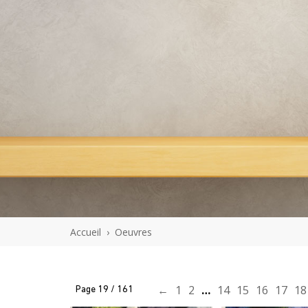
En savoir plus
En savoir 
J'ACHÈTE L'OEUVRE
J'ACHÈTE L'
Accueil
›
Oeuvres
←
1
2
…
14
15
16
17
18
Page 19 / 161