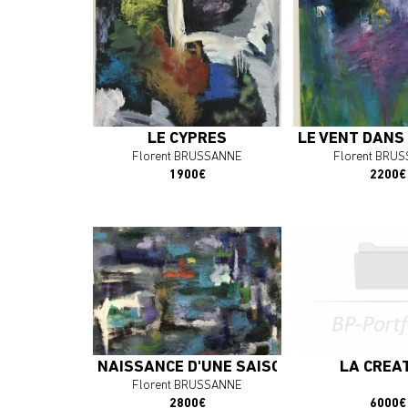
En savoir plus
En savoir 
J'ACHÈTE L'OEUVRE
J'ACHÈTE L'
LE CYPRES
LE VENT DANS
Florent BRUSSANNE
Florent BRU
1900€
2200€
En savoir plus
En savoir 
J'ACHÈTE L'OEUVRE
J'ACHÈTE L'
NAISSANCE D'UNE SAISON
LA CRÉA
Florent BRUSSANNE
2800€
6000€