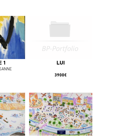
plus
En savoir plus
OEUVRE
J'ACHÈTE L'OEUVRE
E 1
LUI
SSANNE
3900€
plus
En savoir plus
OEUVRE
J'ACHÈTE L'OEUVRE