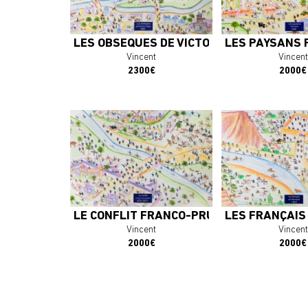
J'ACHÈTE L'OEUVRE
J'ACHÈTE L'
LES OBSÈQUES DE VICTOR HUGO - 1885
LES PAYSANS 
Vincent
Vincent
2300€
2000€
LE CONFLIT FRANCO-PRUSSIEN 1870-187
LES FRANÇAIS
Vincent
Vincent
2000€
2000€