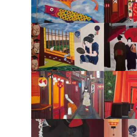
POISSONS DE
DANS U
MATSOMOTO
G
Par :
Fabrice
Par 
D'APRÈS DES
ECHANG
ESTAMPES
N
Par :
Fabrice
Par 
A GION
SEULE A