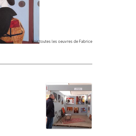
BAMBOUS
:
Fabrice
Voir toutes les oeuvres de Fabrice
EIKO
:
Fabrice