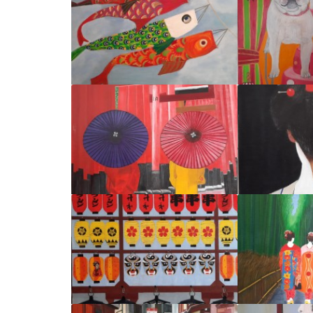
DESORDRE
EN A
Par :
Fabrice
Par 
LES POISSONS DE
LE G
MATSOMOTO
Par 
Par :
Fabrice
LE SILENCE
FIN DE
Par :
Fabrice
Par 