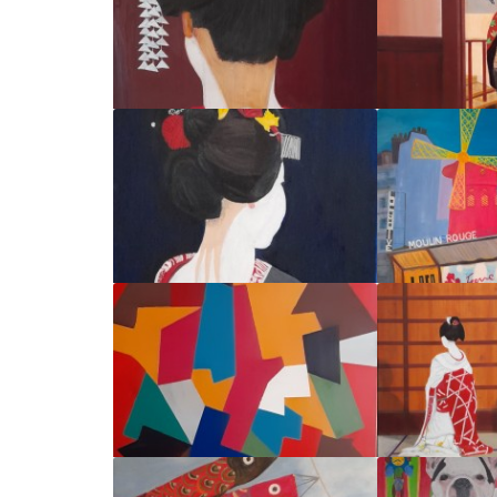
Par :
Fabrice
Par 
COIFFE DE GEISHA
INVI
Par :
Fabrice
Par 
MAIKO
LE MOU
Par :
Fabrice
Par 