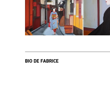
LAMPIONS ET
LES 
LANTERNES
Par 
Par :
Fabrice
DANS LES RUES DE
G
GION
Par 
BIO DE FABRICE
Par :
Fabrice