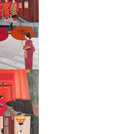
NE RUE DE
ION
:
Fabrice
E SOUS LA
EIGE
:
Fabrice
 FISCHIMI